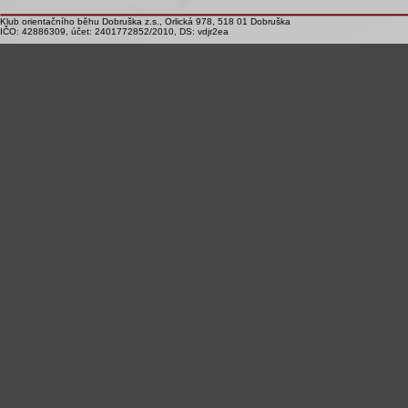
Klub orientačního běhu Dobruška z.s., Orlická 978, 518 01 Dobruška
IČO: 42886309, účet: 2401772852/2010, DS: vdjr2ea