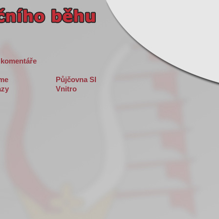
 komentáře
sme
Půjčovna SI
zy
Vnitro