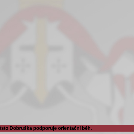
sto Dobruška podporuje orientační běh.