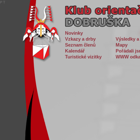
P
T
Novinky
Vzkazy a drby
Výsledky a
Seznam členů
Mapy
Kalendář
Pořádali j
Turistické vizitky
WWW odka