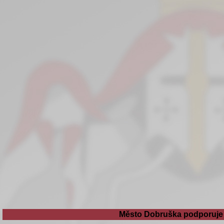
Město Dobruška podporuje 