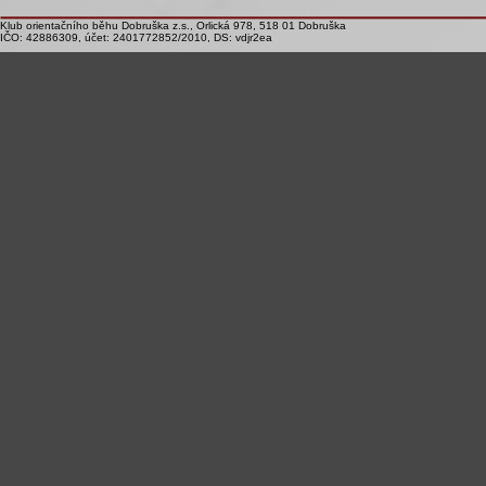
Klub orientačního běhu Dobruška z.s., Orlická 978, 518 01 Dobruška
IČO: 42886309, účet: 2401772852/2010, DS: vdjr2ea