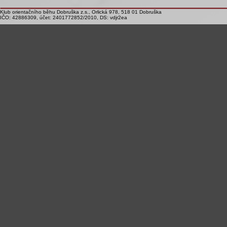
Klub orientačního běhu Dobruška z.s., Orlická 978, 518 01 Dobruška
IČO: 42886309, účet: 2401772852/2010, DS: vdjr2ea