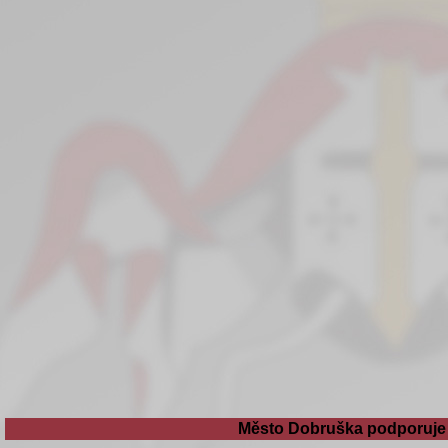
Město Dobruška podporuje 