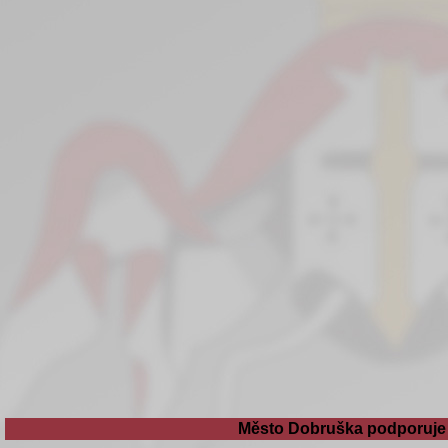
Město Dobruška podporuje 