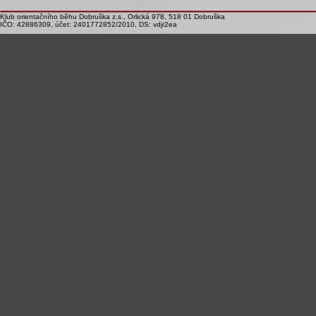
Klub orientačního běhu Dobruška z.s., Orlická 978, 518 01 Dobruška
IČO: 42886309, účet: 2401772852/2010, DS: vdjr2ea