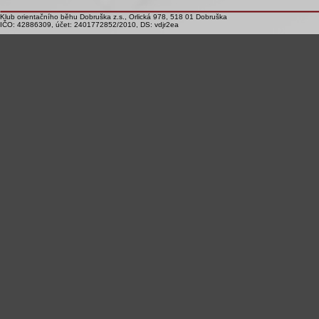
Klub orientačního běhu Dobruška z.s., Orlická 978, 518 01 Dobruška
IČO: 42886309, účet: 2401772852/2010, DS: vdjr2ea