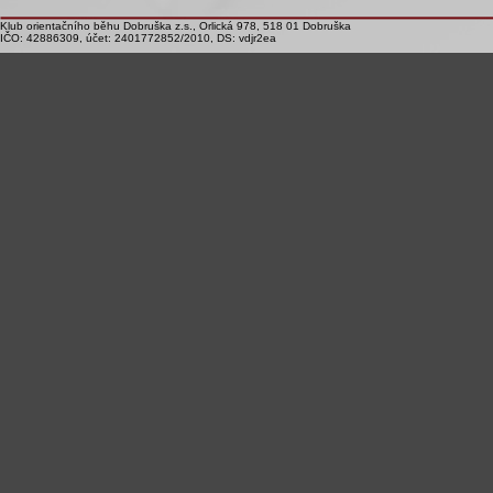
Klub orientačního běhu Dobruška z.s., Orlická 978, 518 01 Dobruška
IČO: 42886309, účet: 2401772852/2010, DS: vdjr2ea