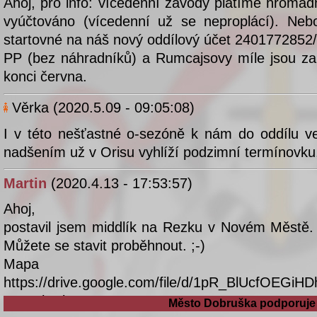
Město Dobruška podporuje 