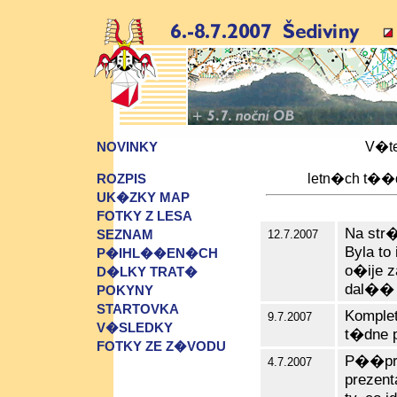
V�te
NOVINKY
letn�ch t��
ROZPIS
UK�ZKY MAP
FOTKY Z LESA
Na str
SEZNAM
12.7.2007
Byla to
P�IHL��EN�CH
o�ije z
D�LKY TRAT�
dal�� 
POKYNY
STARTOVKA
Kompl
9.7.2007
V�SLEDKY
t�dne 
FOTKY ZE Z�VODU
P��pra
4.7.2007
prezent