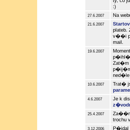
ty, co 
:)
Na web
27.6.2007
Starto
21.6.2007
plateb
v��i p
mail.
Moment
19.6.2007
p�ihl�
Zat�m t
p�ij�m
ned�le 
Trat� j
10.6.2007
parame
Je k di
4.6.2007
z�vo
Za��na
25.4.2007
trochu 
P�idal
3.12.2006