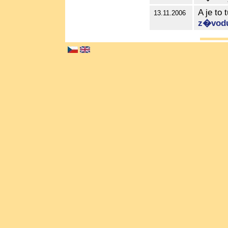
A je t
13.11.2006
z�vod