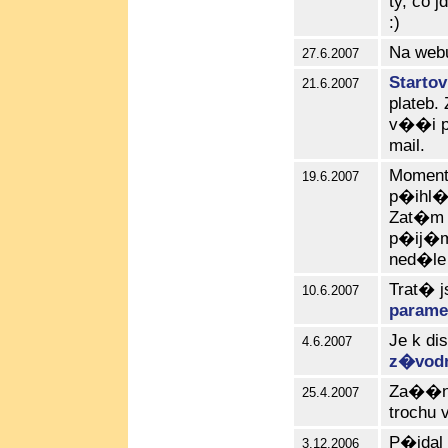
ty, co 
:)
Na web
27.6.2007
Starto
21.6.2007
plateb
v��i p
mail.
Moment
19.6.2007
p�ihl�
Zat�m t
p�ij�m
ned�le 
Trat� j
10.6.2007
parame
Je k di
4.6.2007
z�vo
Za��na
25.4.2007
trochu 
P�idal
3.12.2006