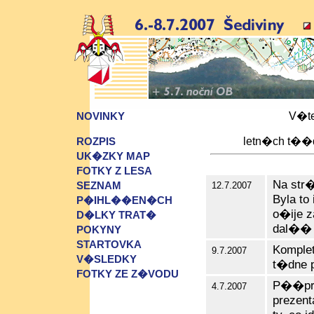
V�te
NOVINKY
letn�ch t��
ROZPIS
UK�ZKY MAP
FOTKY Z LESA
Na str
SEZNAM
12.7.2007
Byla to
P�IHL��EN�CH
o�ije z
D�LKY TRAT�
dal�� 
POKYNY
STARTOVKA
Kompl
9.7.2007
V�SLEDKY
t�dne 
FOTKY ZE Z�VODU
P��pra
4.7.2007
prezent