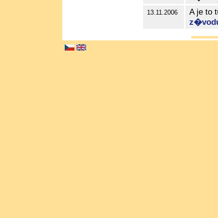
A je t
13.11.2006
z�vod