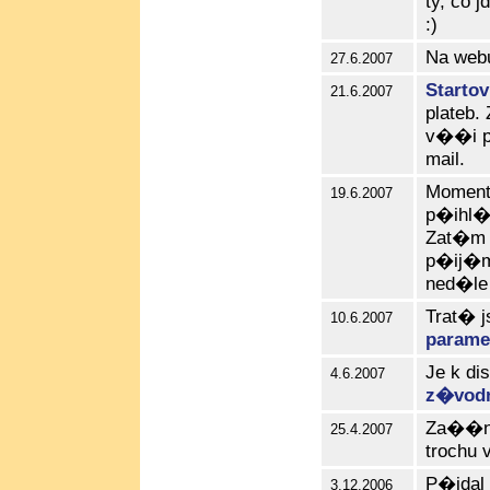
ty, co 
:)
Na web
27.6.2007
Starto
21.6.2007
plateb
v��i p
mail.
Moment
19.6.2007
p�ihl�
Zat�m t
p�ij�m
ned�le 
Trat� j
10.6.2007
parame
Je k di
4.6.2007
z�vo
Za��na
25.4.2007
trochu 
P�idal
3.12.2006