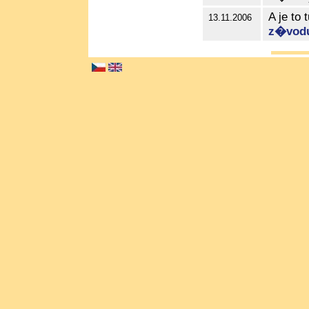
A je t
13.11.2006
z�vod