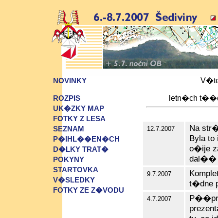
V�te
NOVINKY
letn�ch t��
ROZPIS
UK�ZKY MAP
FOTKY Z LESA
Na str
SEZNAM
12.7.2007
Byla to
P�IHL��EN�CH
o�ije z
D�LKY TRAT�
dal�� 
POKYNY
STARTOVKA
Kompl
9.7.2007
V�SLEDKY
t�dne 
FOTKY ZE Z�VODU
P��pra
4.7.2007
prezent