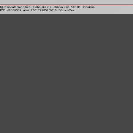
Klub orientačního běhu Dobruška z.s., Orlická 978, 518 01 Dobruška
IČO: 42886309, účet: 2401772852/2010, DS: vdjr2ea