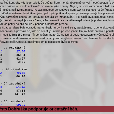
sto Dobruška podporuje orientační běh.