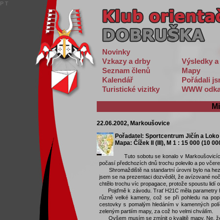
P
T
Novinky
Vzkazy a drby
Výsledky a
Seznam členů
Mapy
Kalendář
Pořádali j
Turistické vizitky
WWW odka