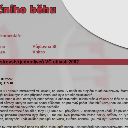
 komentáře
sme
Půjčovna SI
zy
Vnitro