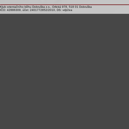
Klub orientačního běhu Dobruška z.s., Orlická 978, 518 01 Dobruška
IČO: 42886309, účet: 2401772852/2010, DS: vdjr2ea