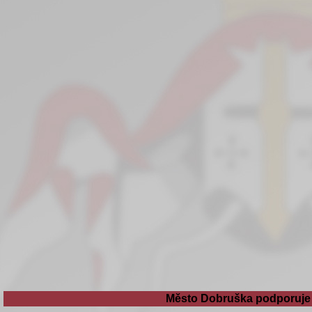
Město Dobruška podporuje 