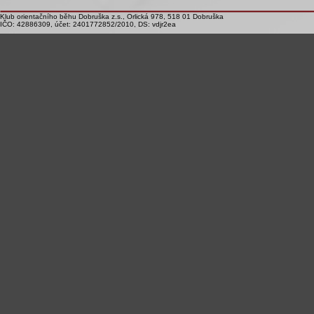
Klub orientačního běhu Dobruška z.s., Orlická 978, 518 01 Dobruška
IČO: 42886309, účet: 2401772852/2010, DS: vdjr2ea