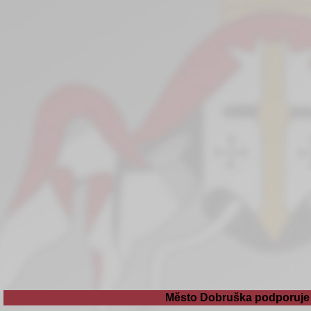
Město Dobruška podporuje 