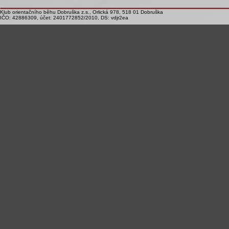
Klub orientačního běhu Dobruška z.s., Orlická 978, 518 01 Dobruška
IČO: 42886309, účet: 2401772852/2010, DS: vdjr2ea