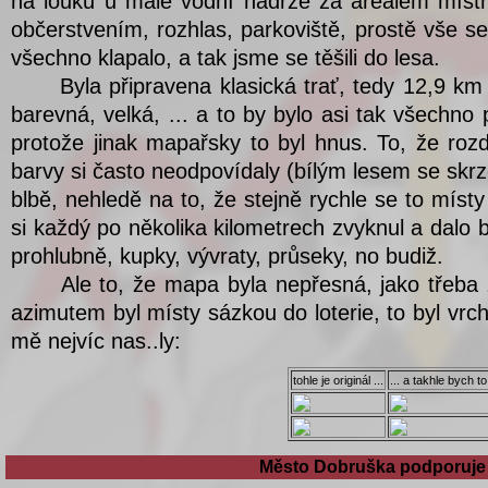
Město Dobruška podporuje 