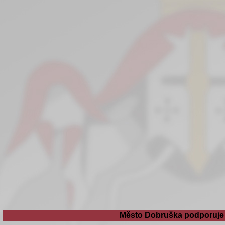
Město Dobruška podporuje 