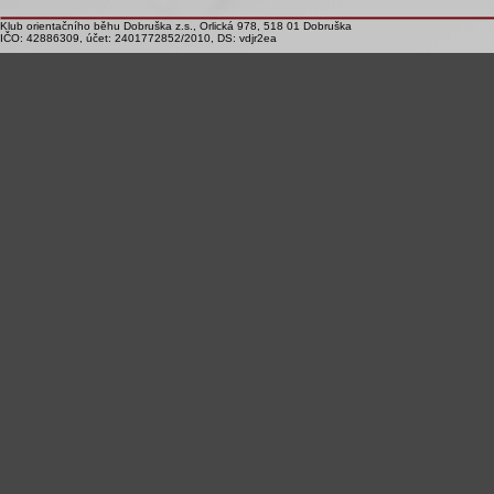
Klub orientačního běhu Dobruška z.s., Orlická 978, 518 01 Dobruška
IČO: 42886309, účet: 2401772852/2010, DS: vdjr2ea