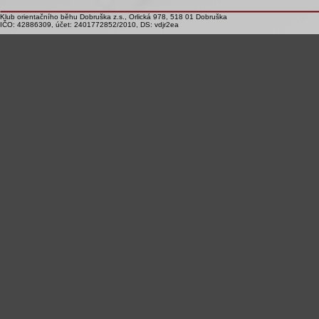
Klub orientačního běhu Dobruška z.s., Orlická 978, 518 01 Dobruška
IČO: 42886309, účet: 2401772852/2010, DS: vdjr2ea