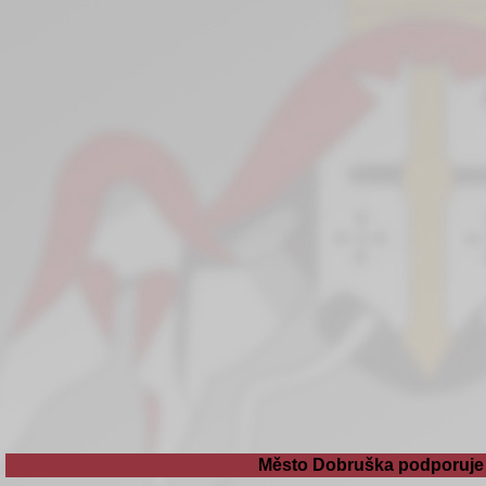
Město Dobruška podporuje 