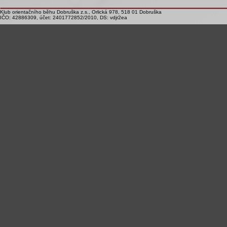
Klub orientačního běhu Dobruška z.s., Orlická 978, 518 01 Dobruška
IČO: 42886309, účet: 2401772852/2010, DS: vdjr2ea