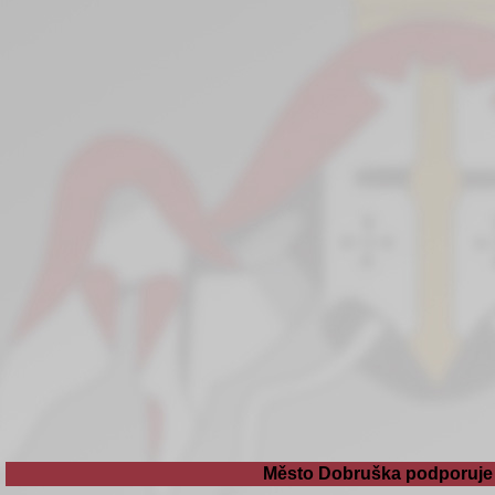
Město Dobruška podporuje 