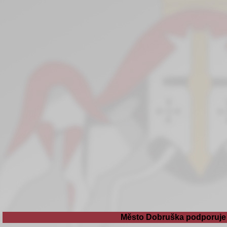
Město Dobruška podporuje 