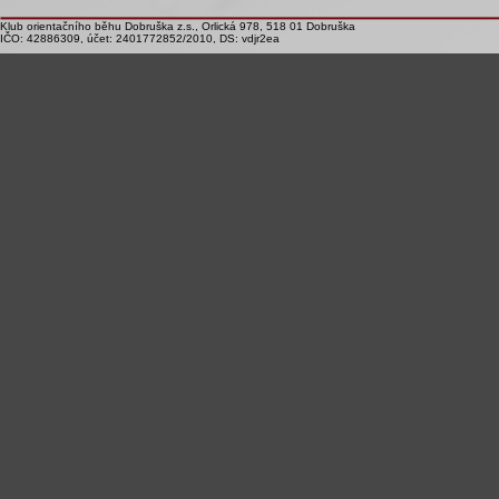
Klub orientačního běhu Dobruška z.s., Orlická 978, 518 01 Dobruška
IČO: 42886309, účet: 2401772852/2010, DS: vdjr2ea