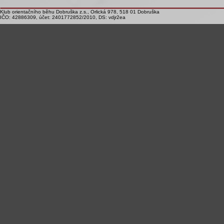
Klub orientačního běhu Dobruška z.s., Orlická 978, 518 01 Dobruška
IČO: 42886309, účet: 2401772852/2010, DS: vdjr2ea