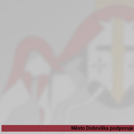
Město Dobruška podporuje 