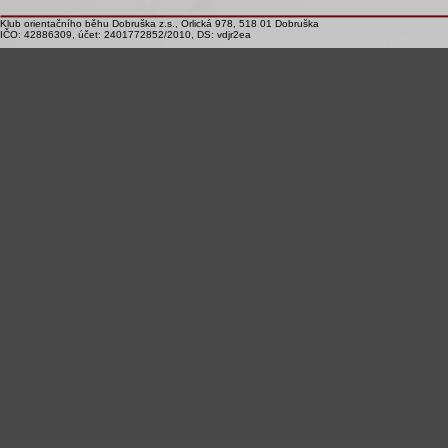
Klub orientačního běhu Dobruška z.s., Orlická 978, 518 01 Dobruška
IČO: 42886309, účet: 2401772852/2010, DS: vdjr2ea