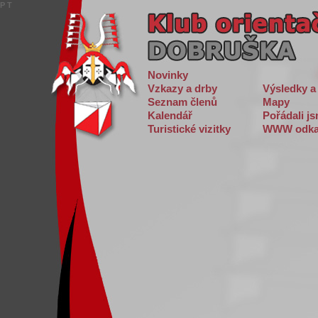
P
T
Novinky
Vzkazy a drby
Výsledky a
Seznam členů
Mapy
Kalendář
Pořádali j
Turistické vizitky
WWW odka