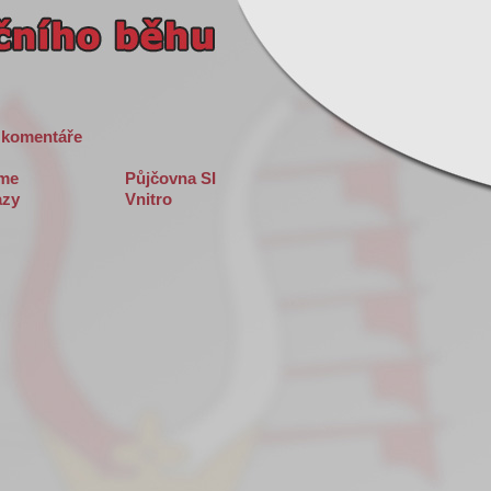
 komentáře
sme
Půjčovna SI
zy
Vnitro