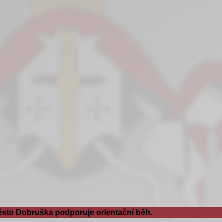
sto Dobruška podporuje orientační běh.