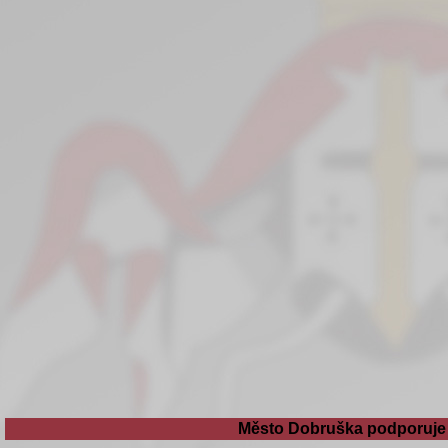
Město Dobruška podporuje 