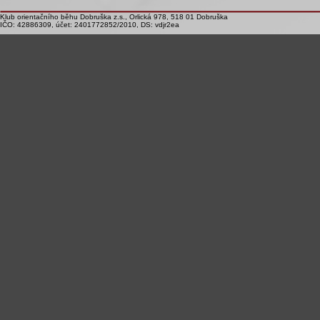
Klub orientačního běhu Dobruška z.s., Orlická 978, 518 01 Dobruška
IČO: 42886309, účet: 2401772852/2010, DS: vdjr2ea