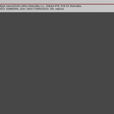
Klub orientačního běhu Dobruška z.s., Orlická 978, 518 01 Dobruška
IČO: 42886309, účet: 2401772852/2010, DS: vdjr2ea