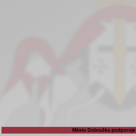
Město Dobruška podporuje 