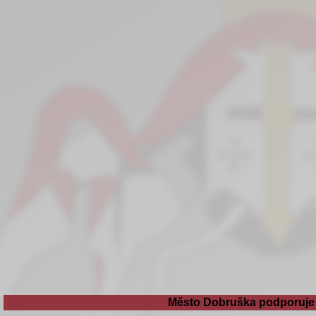
Město Dobruška podporuje 