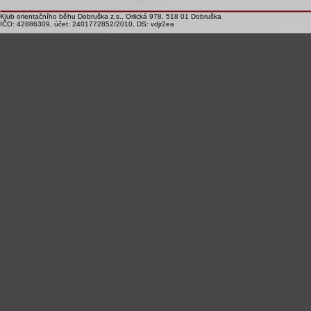
Klub orientačního běhu Dobruška z.s., Orlická 978, 518 01 Dobruška
IČO: 42886309, účet: 2401772852/2010, DS: vdjr2ea