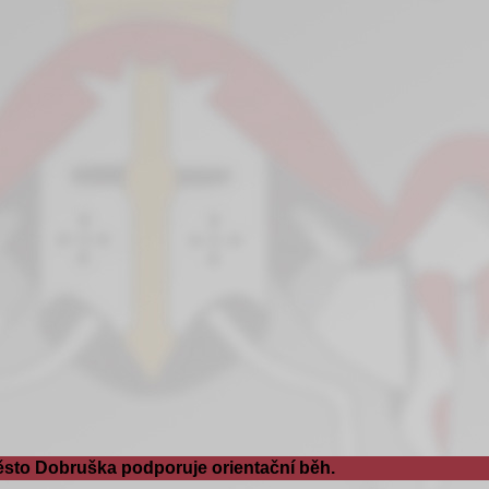
sto Dobruška podporuje orientační běh.