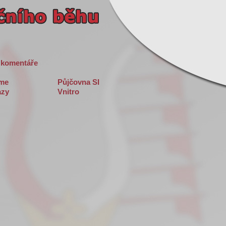
 komentáře
sme
Půjčovna SI
zy
Vnitro