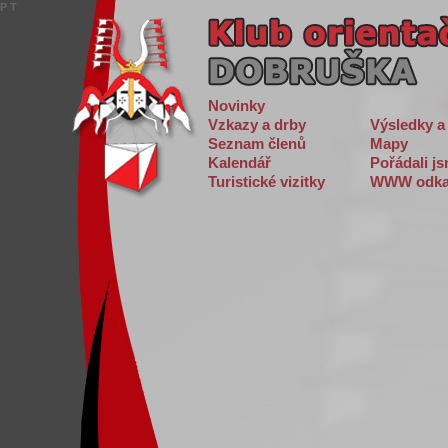
P
T
Novinky
Vzkazy a drby
Výsledky a
Seznam členů
Mapy
Kalendář
Pořádali j
Turistické vizitky
WWW odka