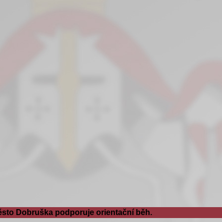
sto Dobruška podporuje orientační běh.