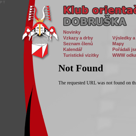
P
T
Novinky
Vzkazy a drby
Výsledky a
Seznam členů
Mapy
Kalendář
Pořádali j
Turistické vizitky
WWW odka