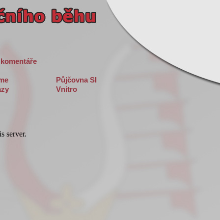
 komentáře
sme
Půjčovna SI
zy
Vnitro