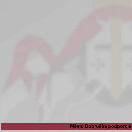
Město Dobruška podporuje 