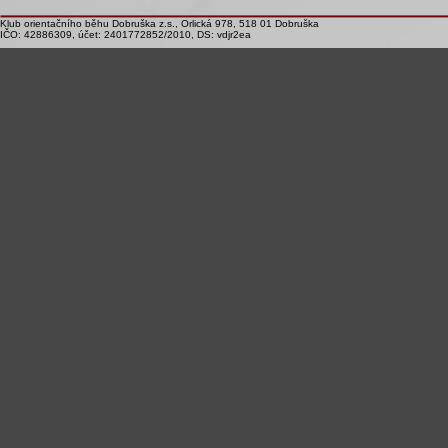
Klub orientačního běhu Dobruška z.s., Orlická 978, 518 01 Dobruška
IČO: 42886309, účet: 2401772852/2010, DS: vdjr2ea