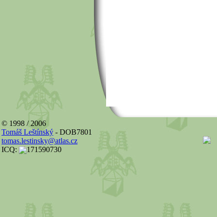
© 1998 / 2006
Tomáš Leštínský
- DOB7801
tomas.lestinsky@atlas.cz
ICQ:
171590730